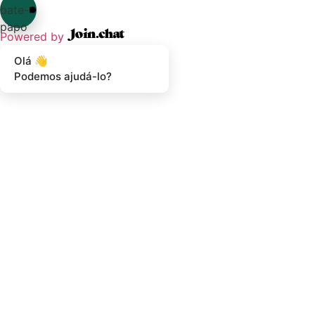
bate-
papo
Powered by
Olá 👋
Podemos ajudá-lo?