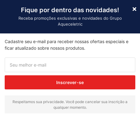
×
Fique por dentro das novidades!
Receba promoções exclusivas e novidades do Grupo
Aqueceletric
Importaçã
Cadastre seu e-mail para receber nossas ofertas especiais e
Início
/ Produtos marcados com a tag “fast-food”
ficar atualizado sobre nossos produtos.
fast-food
Exibindo um único resultado
Inscrever-se
Respeitamos sua privacidade. Você pode cancelar sua inscrição a
qualquer momento.
Termostato Robertshaw
EA5-7-36U | 50/300°C