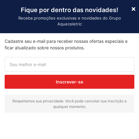
×
Fique por dentro das novidades!
Receba promoções exclusivas e novidades do Grupo
Aqueceletric
Importação
Cadastre seu e-mail para receber nossas ofertas especiais e
Início
/ Produtos marcados com a tag “perfil silicone
ficar atualizado sobre nossos produtos.
para forno”
perfil silicone para
forno
Inscrever-se
Mostrando todos os 3 resultados
Respeitamos sua privacidade. Você pode cancelar sua inscrição a
qualquer momento.