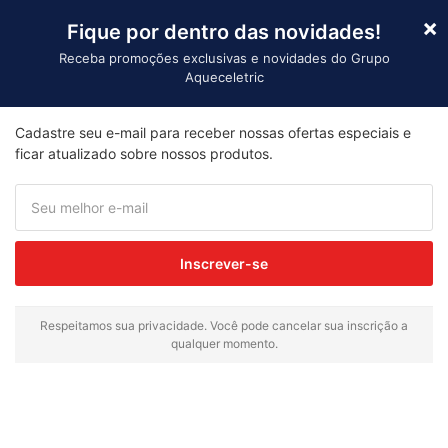
×
Fique por dentro das novidades!
Receba promoções exclusivas e novidades do Grupo
Aqueceletric
Importação
Cadastre seu e-mail para receber nossas ofertas especiais e
Início
/ Produtos marcados com a tag “Resistência
ficar atualizado sobre nossos produtos.
Buffet Estreito Curva”
Resistência Buffet
Estreito Curva
Inscrever-se
Exibindo um único resultado
Respeitamos sua privacidade. Você pode cancelar sua inscrição a
qualquer momento.