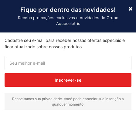
×
Fique por dentro das novidades!
Receba promoções exclusivas e novidades do Grupo
Aqueceletric
Importaçã
Cadastre seu e-mail para receber nossas ofertas especiais e
Início
/ Produtos marcados com a tag “Resistência para
ficar atualizado sobre nossos produtos.
forno industrial”
Resistência para
forno industrial
Inscrever-se
Exibindo um único resultado
Respeitamos sua privacidade. Você pode cancelar sua inscrição a
qualquer momento.