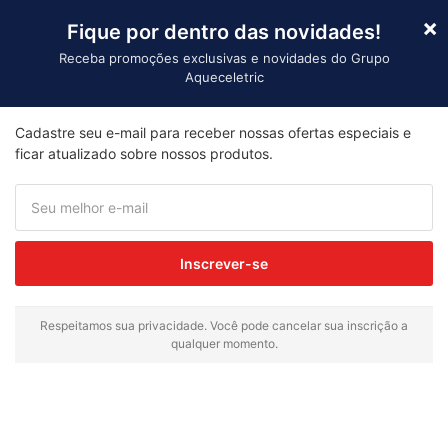
×
Fique por dentro das novidades!
Receba promoções exclusivas e novidades do Grupo
Aqueceletric
Importação
Cadastre seu e-mail para receber nossas ofertas especiais e
Início
/ Produtos marcados com a tag “resistência”
ficar atualizado sobre nossos produtos.
resistência
Mostrando todos os 4 resultados
Inscrever-se
Respeitamos sua privacidade. Você pode cancelar sua inscrição a
qualquer momento.