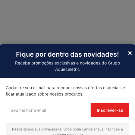
×
Fique por dentro das novidades!
Receba promoções exclusivas e novidades do Grupo
Aqueceletric
Cadastre seu e-mail para receber nossas ofertas especiais e
ficar atualizado sobre nossos produtos.
Inscrever-se
Respeitamos sua privacidade. Você pode cancelar sua inscrição a
er e promoções
qualquer momento.