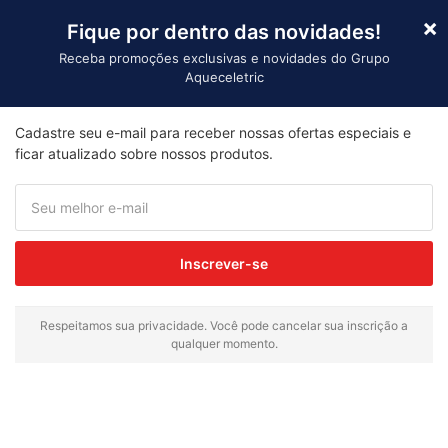
×
Fique por dentro das novidades!
Receba promoções exclusivas e novidades do Grupo
Aqueceletric
Importaçã
Cadastre seu e-mail para receber nossas ofertas especiais e
Início
/ Produtos marcados com a tag “termômetro
ficar atualizado sobre nossos produtos.
infravermelho”
termômetro
infravermelho
Inscrever-se
Exibindo um único resultado
Respeitamos sua privacidade. Você pode cancelar sua inscrição a
qualquer momento.