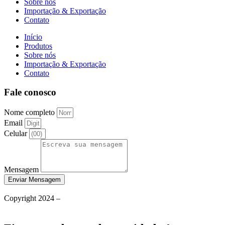
Sobre nós
Importação & Exportação
Contato
Início
Produtos
Sobre nós
Importação & Exportação
Contato
Fale conosco
Nome completo
Email
Celular
Mensagem
Enviar Mensagem
Política de Privacidade
Copyright 2024 –
Grupo Aqueceletric
Termos de Uso