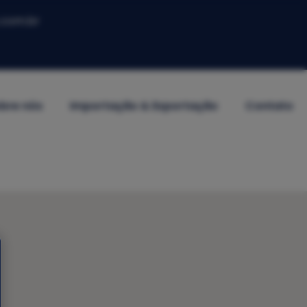
.com.br
bre nós
Importação & Exportação
Contato