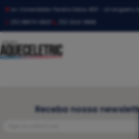
Av. Comendador Pereira Inácio, 1821 - Jd Vergueiro,
(15) 99673-0603
(15) 3242-8888
Receba nossa newslett