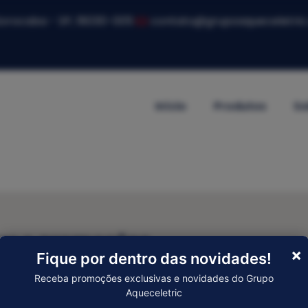
 Sorocaba - SP, 18030-005
contato@grupoaqueceletric
Início
Produtos
So
er e promoções
×
Fique por dentro das novidades!
Receba promoções exclusivas e novidades do Grupo
Enviar
Aqueceletric