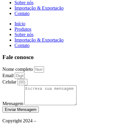
Sobre nós
Importação & Exportação
Contato
Início
Produtos
Sobre nós
Importação & Exportação
Contato
Fale conosco
Nome completo
Email
Celular
Mensagem
Enviar Mensagem
Política de Privacidade
Copyright 2024 –
Grupo Aqueceletric
Termos de Uso