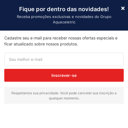
×
Fique por dentro das novidades!
Receba promoções exclusivas e novidades do Grupo
Aqueceletric
Importação
Cadastre seu e-mail para receber nossas ofertas especiais e
ficar atualizado sobre nossos produtos.
Receba nossa newsletter e
promoções
Enviar
Inscrever-se
Respeitamos sua privacidade. Você pode cancelar sua inscrição a
qualquer momento.