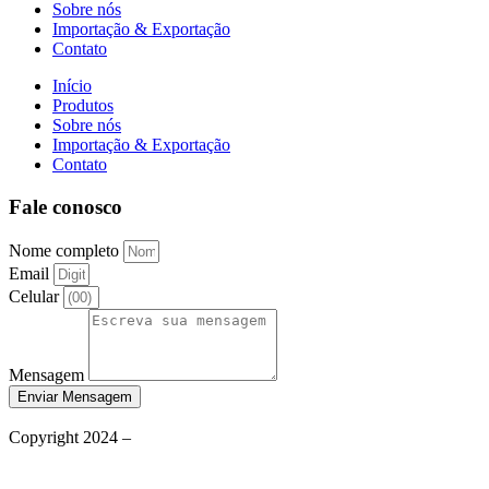
Sobre nós
Importação & Exportação
Contato
Início
Produtos
Sobre nós
Importação & Exportação
Contato
Fale conosco
Nome completo
Email
Celular
Mensagem
Enviar Mensagem
Política de Privacidade
Copyright 2024 –
Grupo Aqueceletric
Termos de Uso