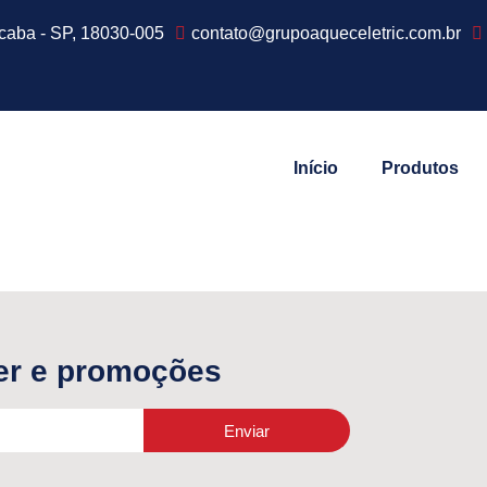
ocaba - SP, 18030-005
contato@grupoaqueceletric.com.br
Início
Produtos
er e promoções
Enviar