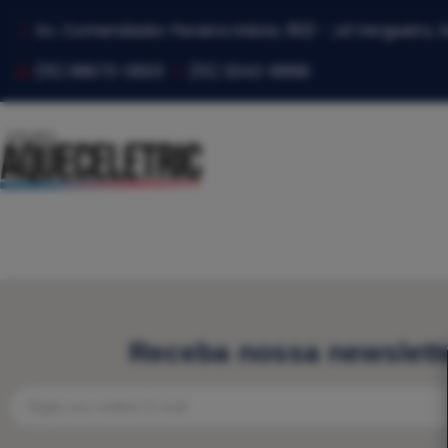
Av. Comendador Pereira Inácio, 1821 - Jd Vergueiro,
(15) 99673-0603
(15) 3242-8888
Receba nossa newslett