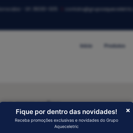
 Sorocaba - SP, 18030-005
contato@grupoaqueceletric
Início
Produtos
er e promoções
×
Fique por dentro das novidades!
Receba promoções exclusivas e novidades do Grupo
Enviar
Aqueceletric