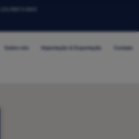
(15) 99673-0603
Sobre nós
Importação & Exportação
Contato