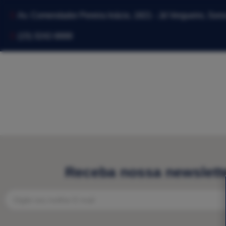
Av. Comendador Pereira Inácio, 1821 - Jd Vergueiro, Sor
(15) 3242-8888
Receba nossa newslett