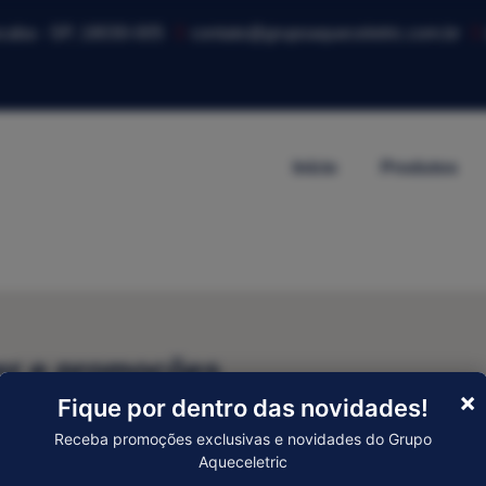
ocaba - SP, 18030-005
contato@grupoaqueceletric.com.br
Início
Produtos
er e promoções
×
Fique por dentro das novidades!
Enviar
Receba promoções exclusivas e novidades do Grupo
Aqueceletric