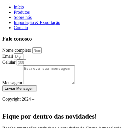
Início
Produtos
Sobre nós
Importação & Exportação
Contato
Fale conosco
Nome completo
Email
Celular
Mensagem
Enviar Mensagem
Política de Privacidade
Copyright 2024 –
Grupo Aqueceletric
Termos de Uso
Fique por dentro das novidades!