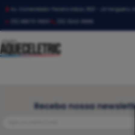
Av. Comendador Pereira Inácio, 1821 - Jd Vergueiro,
(15) 99673-0603
(15) 3242-8888
Receba nossa newslett