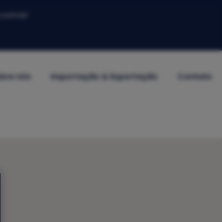
.com.br
bre nós
Importação & Exportação
Contato