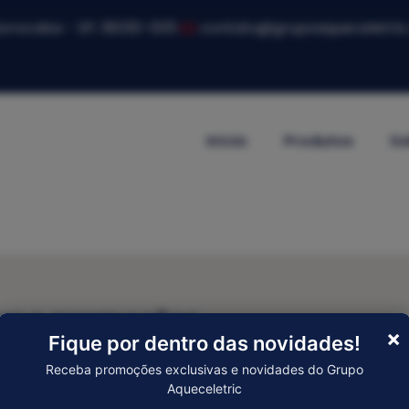
 Sorocaba - SP, 18030-005
contato@grupoaqueceletric
Início
Produtos
So
er e promoções
×
Fique por dentro das novidades!
Receba promoções exclusivas e novidades do Grupo
Enviar
Aqueceletric