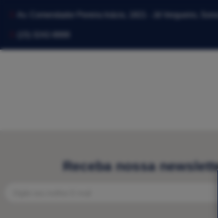
Av. Comendador Pereira Inácio, 1821 - Jd Vergueiro, Sor
(15) 3242-8888
Receba nossa newslett