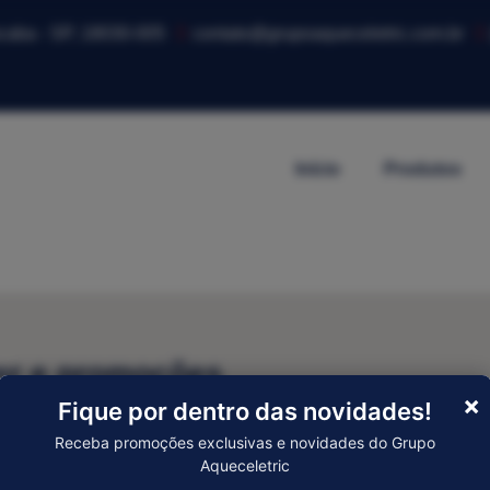
ocaba - SP, 18030-005
contato@grupoaqueceletric.com.br
Início
Produtos
er e promoções
×
Fique por dentro das novidades!
Enviar
Receba promoções exclusivas e novidades do Grupo
Aqueceletric