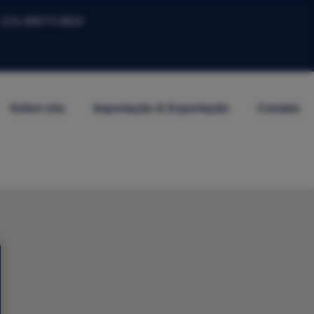
(15) 99673-0603
Sobre nós
Importação & Exportação
Contato