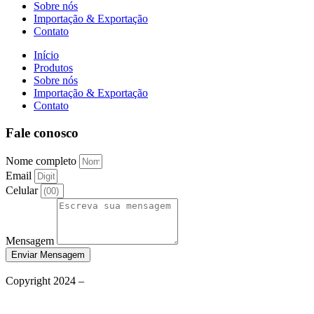
Sobre nós
Importação & Exportação
Contato
Início
Produtos
Sobre nós
Importação & Exportação
Contato
Fale conosco
Nome completo
Email
Celular
Mensagem
Enviar Mensagem
Política de Privacidade
Copyright 2024 –
Grupo Aqueceletric
Termos de Uso