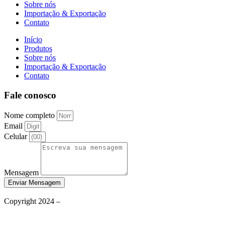
Sobre nós
Importação & Exportação
Contato
Início
Produtos
Sobre nós
Importação & Exportação
Contato
Fale conosco
Nome completo
Email
Celular
Mensagem
Enviar Mensagem
Política de Privacidade
Copyright 2024 –
Grupo Aqueceletric
Termos de Uso