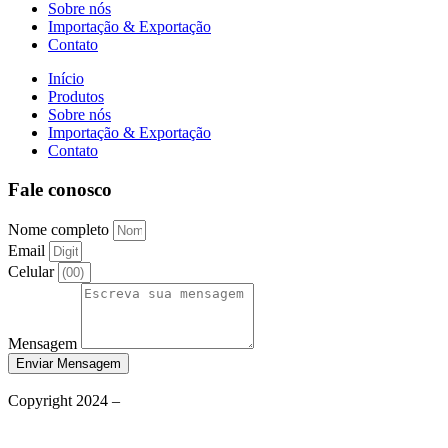
Sobre nós
Importação & Exportação
Contato
Início
Produtos
Sobre nós
Importação & Exportação
Contato
Fale conosco
Nome completo
Email
Celular
Mensagem
Enviar Mensagem
Política de Privacidade
Copyright 2024 –
Grupo Aqueceletric
Termos de Uso