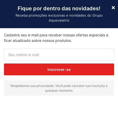
×
Fique por dentro das novidades!
Receba promoções exclusivas e novidades do Grupo
Aqueceletric
Importação
Cadastre seu e-mail para receber nossas ofertas especiais e
ficar atualizado sobre nossos produtos.
Receba nossa newsletter e
promoções
Enviar
Inscrever-se
Respeitamos sua privacidade. Você pode cancelar sua inscrição a
qualquer momento.