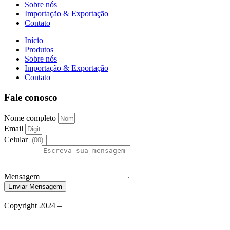
Sobre nós
Importação & Exportação
Contato
Início
Produtos
Sobre nós
Importação & Exportação
Contato
Fale conosco
Nome completo
Email
Celular
Mensagem
Enviar Mensagem
Política de Privacidade
Copyright 2024 –
Grupo Aqueceletric
Termos de Uso