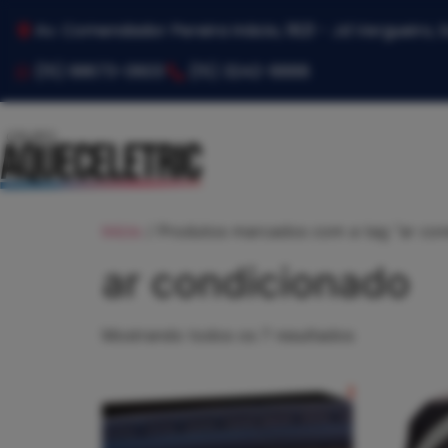
Av. Comendador Pereira Inácio, 1821 - Jd Vergueiro,
(15) 99673-0603
(15) 3242-8888
Início
/ Produtos marcados com a tag “ar con
ar condicionado
Mostrando todos os 7 resultados