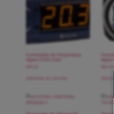
Controlador de Temperatura
Contro
Ageon G105 Color
Ageon
R$
0,00
R$
0,00
Adicionar ao carrinho
Adicio
Termostato de refrigeração
Termos