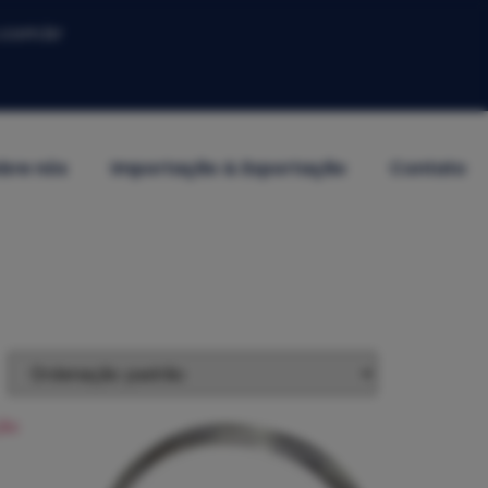
.com.br
bre nós
Importação & Exportação
Contato