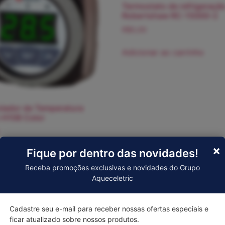
Termostato de refrigeraçã
Robertshaw RC-15000-2
R$
0,00
Adicionar ao carrinho
lador de Temperatura
 H108 Color
×
Fique por dentro das novidades!
nar ao carrinho
Receba promoções exclusivas e novidades do Grupo
Aqueceletric
Cadastre seu e-mail para receber nossas ofertas especiais e
ficar atualizado sobre nossos produtos.
tato de refrigeração
Termostato Robertshaw D