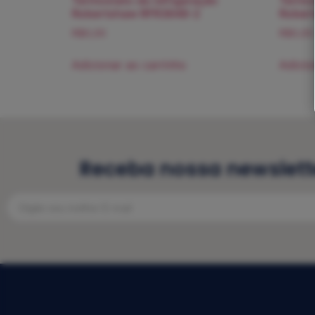
Robertshaw RFR3648-2
Rober
R$
0,00
R$
0,00
Adicionar ao carrinho
Adicio
Receba nossa newslett