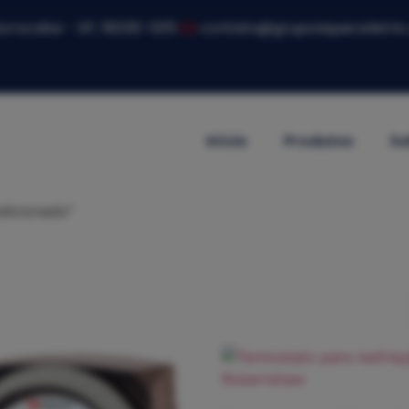
 Sorocaba - SP, 18030-005
contato@grupoaqueceletric
Início
Produtos
So
dicionado”