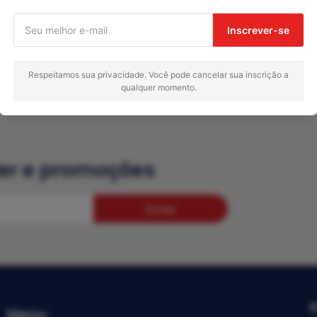
tshaw TSV2014-01
Ação RFR4009-2
Inscrever-se
R$
0,00
nar ao carrinho
Adicionar ao carrinho
Respeitamos sua privacidade. Você pode cancelar sua inscrição a
qualquer momento.
er e promoções
Enviar
Menu