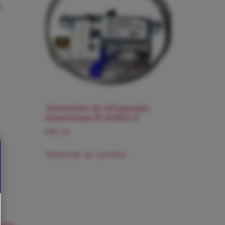
o
Termostato de refrigeração
Robertshaw RC42600-2
R$
0,00
Adicionar ao carrinho
upla